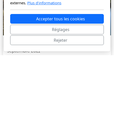
externes.
Plus d'informations
Accepter tous les cookies
Réglages
Rejeter
L’Edelweiss et l’Olivier - par Diane
septembre 2021
Téléchargement